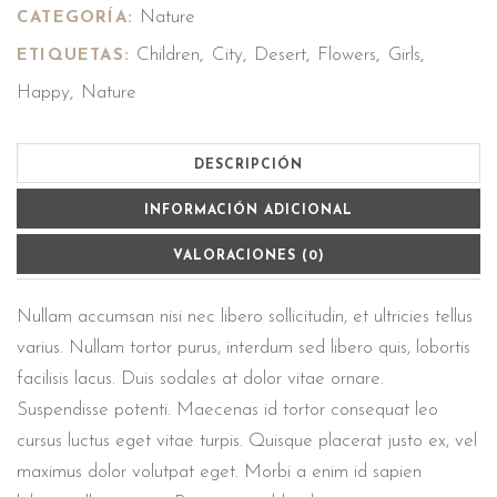
Nature
CATEGORÍA:
Children
City
Desert
Flowers
Girls
ETIQUETAS:
,
,
,
,
,
Happy
Nature
,
DESCRIPCIÓN
INFORMACIÓN ADICIONAL
VALORACIONES (0)
Nullam accumsan nisi nec libero sollicitudin, et ultricies tellus
varius. Nullam tortor purus, interdum sed libero quis, lobortis
facilisis lacus. Duis sodales at dolor vitae ornare.
Suspendisse potenti. Maecenas id tortor consequat leo
cursus luctus eget vitae turpis. Quisque placerat justo ex, vel
maximus dolor volutpat eget. Morbi a enim id sapien