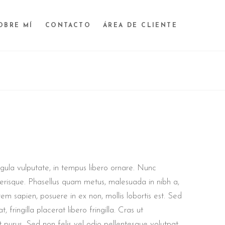
OBRE MÍ
CONTACTO
ÁREA DE CLIENTE
igula vulputate, in tempus libero ornare. Nunc
celerisque. Phasellus quam metus, malesuada in nibh a,
rem sapien, posuere in ex non, mollis lobortis est. Sed
 fringilla placerat libero fringilla. Cras ut
 purus. Sed non felis vel odio pellentesque volutpat.