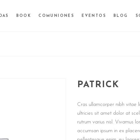
DAS
BOOK
COMUNIONES
EVENTOS
BLOG
S
PATRICK
Cras ullamcorper nibh vitae l
ultricies sit amet dolor at s
rutrum varius nisl. Vivamus lo
accumsan ipsum in ex placerat,
pellentesque enim, eu laoreet